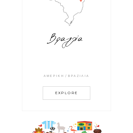
Βραζιλία
ΑΜΕΡΙΚΉ
ΒΡΑΖΙΛΊΑ
EXPLORE