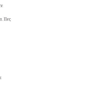
τε
α. Πες
ε