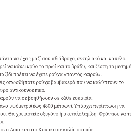
πάντα να έχεις μαζί σου αδιάβροχο, αντηλιακό και καπέλο.
εί να κάνει κρύο το πρωί και το βράδυ, και ζέστη το μεσημέ
αξίδι πρέπει να έχετε ρούχα «παντός καιρού».
τείς οπωσδήποτε ρούχα βαμβακερά που να καλύπτουν το
χυρό αντικουνουπικό.
 χαρούν να σε βοηθήσουν σε κάθε ευκαιρία.
γάλο υψόμετρο(έως 4800 μέτρων). Υπάρχει περίπτωση να
υ. Θα χρειαστείς οξυγόνο ή ακεταζολαμίδη. Φρόντισε να τ
ι.
στη Λίμα και στο Κούσκο σε καλή ισοτιμία.