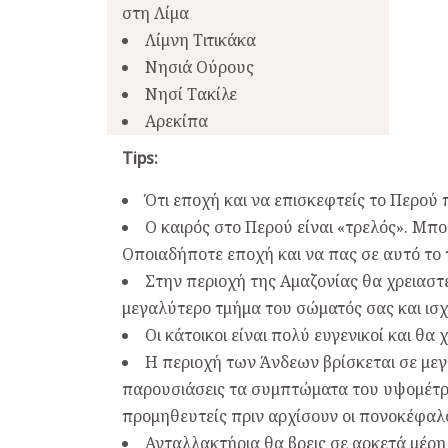
στη Λίμα
Λίμνη Τιτικάκα
Νησιά Ούρους
Νησί Τακίλε
Αρεκίπα
Tips:
Ότι εποχή και να επισκεφτείς το Περού 
Ο καιρός στο Περού είναι «τρελός». Μπορ
Οποιαδήποτε εποχή και να πας σε αυτό το τ
Στην περιοχή της Αμαζονίας θα χρειασ
μεγαλύτερο τμήμα του σώματός σας και ισ
Οι κάτοικοι είναι πολύ ευγενικοί και θα
Η περιοχή των Άνδεων βρίσκεται σε με
παρουσιάσεις τα συμπτώματα του υψομέτρο
προμηθευτείς πριν αρχίσουν οι πονοκέφαλο
Ανταλλακτήρια θα βρεις σε αρκετά μέρη 