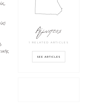
ύς,
ύς!
Αίγυπτος
1 RELATED ARTICLES
ό
τικής
SEE ARTICLES