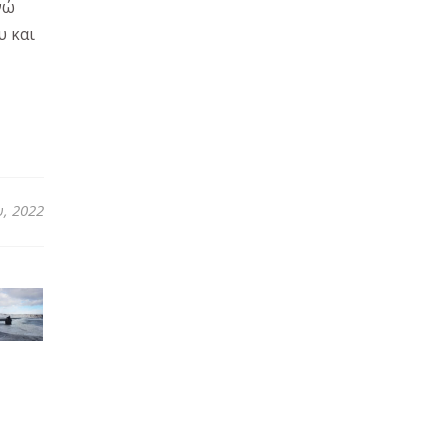
νώ
υ και
, 2022