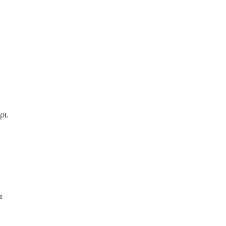
ρι.
α