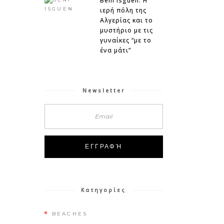
Beni Isguen: Η
ιερή πόλη της
Αλγερίας και το
μυστήριο με τις
γυναίκες “με το
ένα μάτι”
Newsletter
Κατηγορίες
BEACHES