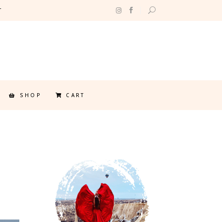
T
SHOP
CART
η