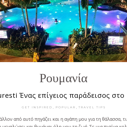
Ρουμανία
resti Ένας επίγειος παράδεισος στο
,
,
GET INSPIRED
POPULAR
TRAVEL TIPS
λλον από αυτό πηγάζει και η αγάπη μου για τη θάλασσα, τις 
ω μεγαλώσει και θυμάμαι όλη μου τη ζωή. Σε μια πισίνα κ